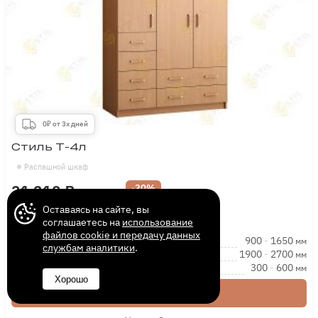
0₽ от 3х дней
Стиль Т-4л
Распашной шкаф
21 210 ₽
-30%
30 240 ₽
Оставаясь на сайте, вы
соглашаетесь на
использование
файлов cookie и передачу данных
Длина
900
-
1650
мм
службам аналитики
.
Высота
1900
-
2700
мм
Глубина
300
-
600
мм
Хорошо
Купить