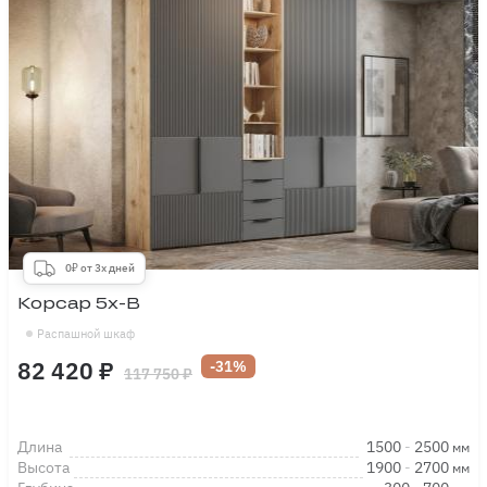
0₽ от 3х дней
Корсар 5х-В
Распашной шкаф
82 420 ₽
-31%
117 750 ₽
Длина
1500
-
2500
мм
Высота
1900
-
2700
мм