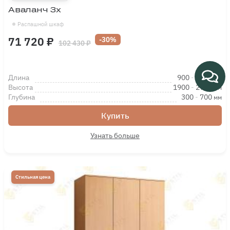
Аваланч 3х
Распашной шкаф
71 720 ₽
-30%
102 430 ₽
Длина
900
-
1500
мм
Высота
1900
-
2700
мм
Глубина
300
-
700
мм
Купить
Узнать больше
Стильная цена