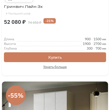
Гринвич Лайн 3х
Распашной шкаф
52 080 ₽
-31%
74 450 ₽
Длина
900
-
1500
мм
Высота
1900
-
2700
мм
Глубина
300
-
700
мм
Купить
Узнать больше
-55%