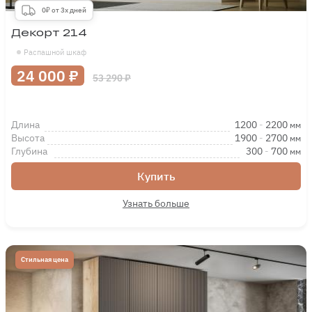
0₽ от 3х дней
Декорт 214
Распашной шкаф
24 000 ₽
53 290 ₽
Длина
1200
-
2200
мм
Высота
1900
-
2700
мм
Глубина
300
-
700
мм
Купить
Узнать больше
Стильная цена