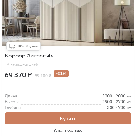
0₽ от 3х дней
Корсар Зигзаг 4х
Распашной шкаф
69 370 ₽
-31%
99 100 ₽
Длина
1200
-
2000
мм
Высота
1900
-
2700
мм
Глубина
300
-
700
мм
Купить
Узнать больше