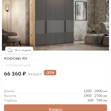
0₽ от 3х дней
Корсар 4х
Распашной шкаф
66 360 ₽
-31%
94 800 ₽
Длина
1200
-
2000
мм
Высота
1900
-
2700
мм
Глубина
300
-
700
мм
Купить