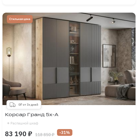
Стильная цена
0₽ от 3х дней
Корсар Гранд 5х-А
Распашной шкаф
83 190 ₽
-31%
118 850 ₽