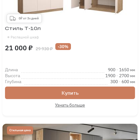
0₽ от 3х дней
Стиль Т-10л
Распашной шкаф
21 000 ₽
-30%
29 930 ₽
Длина
900
-
1650
мм
Высота
1900
-
2700
мм
Глубина
300
-
600
мм
Купить
Узнать больше
Стильная цена