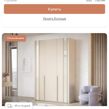
Глубина
300
-
700
мм
Купить
Узнать больше
Стильная цена
0₽ от 3х дней