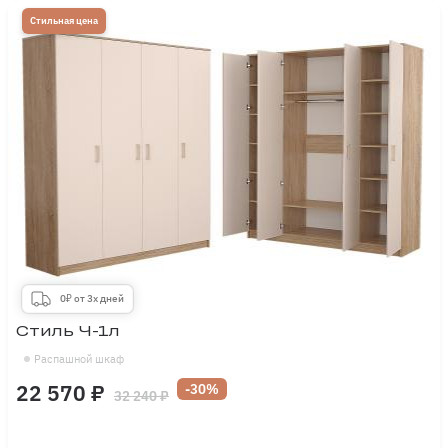
Стильная цена
0₽ от 3х дней
Стиль Ч-1л
Распашной шкаф
22 570 ₽
-30%
32 240 ₽