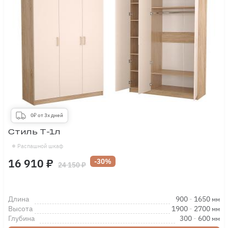
0₽ от 3х дней
Стиль Т-1л
Распашной шкаф
16 910 ₽
-30%
24 150 ₽
Длина
900
-
1650
мм
Высота
1900
-
2700
мм
Глубина
300
-
600
мм