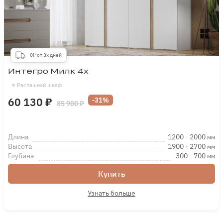
0₽ от 3х дней
Интегро Милк 4х
Распашной шкаф
60 130 ₽
-31%
85 900 ₽
Длина
1200
-
2000
мм
Высота
1900
-
2700
мм
Глубина
300
-
700
мм
Купить
Узнать больше