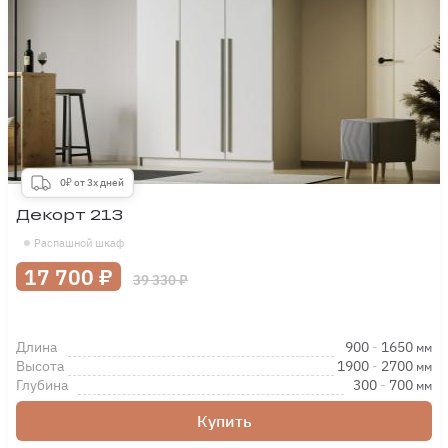
0₽ от 3х дней
Декорт 213
Распашной шкаф
17 700 ₽
39 330 ₽
Длина
900
-
1650
мм
Высота
1900
-
2700
мм
Глубина
300
-
700
мм
Купить