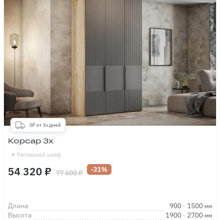
0₽ от 3х дней
Корсар 3х
Распашной шкаф
54 320 ₽
-31%
77 600 ₽
Длина
900
-
1500
мм
Высота
1900
-
2700
мм