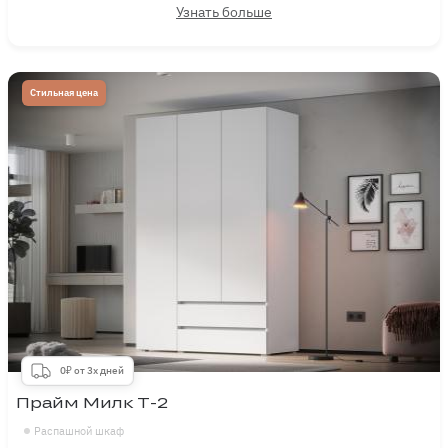
Узнать больше
Стильная цена
0₽ от 3х дней
Прайм Милк Т-2
Распашной шкаф