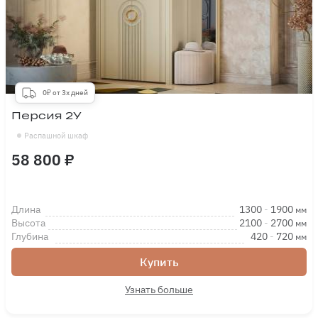
0₽ от 3х дней
Персия 2У
Распашной шкаф
58 800 ₽
Длина
1300
-
1900
мм
Высота
2100
-
2700
мм
Глубина
420
-
720
мм
Купить
Узнать больше