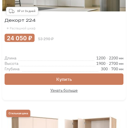
0₽ от 3х дней
Декорт 224
Распашной шкаф
24 050 ₽
53 290 ₽
Длина
1200
-
2200
мм
Высота
1900
-
2700
мм
Глубина
300
-
700
мм
Купить
Узнать больше
Стильная цена