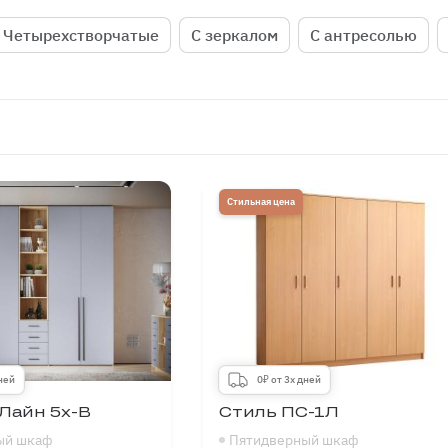
Четырехстворчатые
С зеркалом
С антресолью
Стильная цена
дней
0₽ от 3х дней
Лайн 5х-В
Стиль ПС-1Л
ый шкаф
Пятидверный шкаф