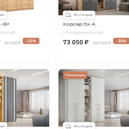
дней
0₽ от 3х дней
-3Р
Корсар 5х-А
ый шкаф
Пятидверный шкаф
₽
73 050 ₽
-31%
-30%
83 160 ₽
103 450 ₽
1500
-
2500
Длина
1500
-
2500
мм
1900
-
2400
Высота
1900
-
2700
мм
300
-
600
Глубина
300
-
700
мм
Стильная цена
дней
0₽ от 3х дней