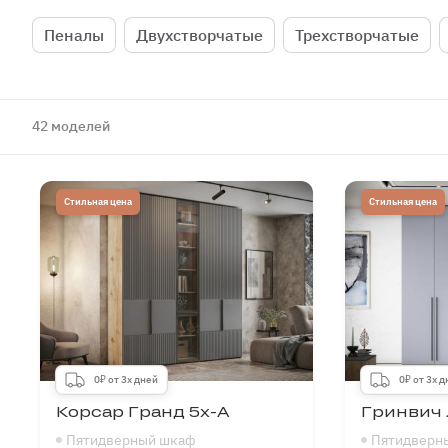
Пеналы
Двухстворчатые
Трехстворчатые
42 моделей
Стильная цена
Стильная цена
0₽ от 3х дней
0₽ от 3х 
Корсар Гранд 5х-А
Гринвич 
Пятидверный шкаф
Пятидверн