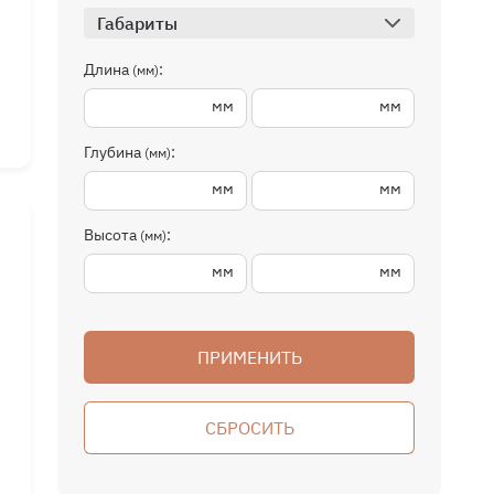
Габариты
Длина
:
(мм)
мм
мм
Глубина
:
(мм)
мм
мм
мм
мм
мм
Высота
:
(мм)
мм
мм
ПРИМЕНИТЬ
СБРОСИТЬ