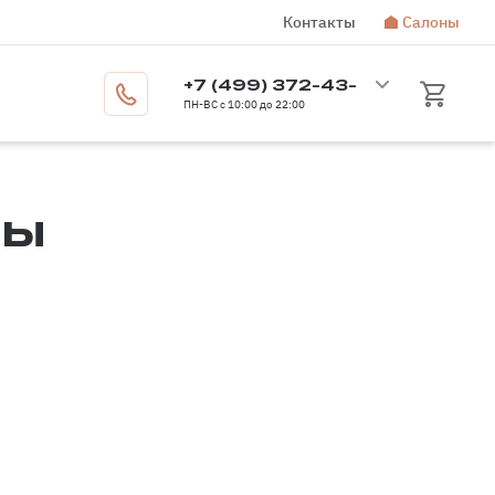
Контакты
Салоны
Москва
+7 (499) 372-43-
Бесплатный звонок по России
8 800 350-14-70
ПН-ВС с 10:00 до 22:00
72
фы