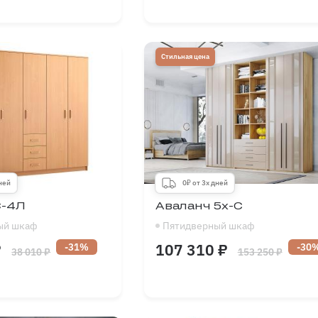
1500
-
2500
Длина
2250
-
2750
мм
1900
-
2700
Высота
2200
-
2700
мм
300
-
700
Глубина
500
-
700
мм
Стильная цена
дней
0₽ от 3х дней
С-4Л
Аваланч 5х-С
ый шкаф
Пятидверный шкаф
₽
107 310 ₽
-31%
-30
38 010 ₽
153 250 ₽
1500
-
2750
Длина
1500
-
3000
мм
1900
-
2400
Высота
1900
-
2700
мм