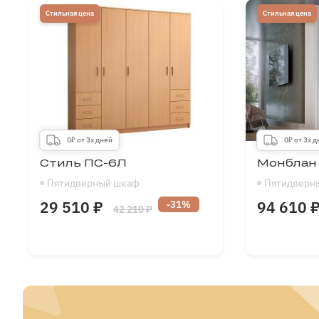
Глубина
300
-
700
Глубина
мм
Стильная цена
Стильная цена
0₽ от 3х дней
0₽ от 3х 
Стиль ПС-6Л
Монблан 
Пятидверный шкаф
Пятидверн
29 510 ₽
94 610 
-31%
42 210 ₽
Длина
1500
-
2750
Длина
мм
Высота
1900
-
2700
Высота
мм
Глубина
300
-
600
Глубина
мм