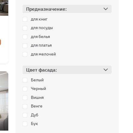
Предназначение:
для книг
для посуды
для белья
для платья
для мелочей
мм
мм
Цвет фасада:
мм
Белый
Черный
Вишня
Венге
Дуб
Бук