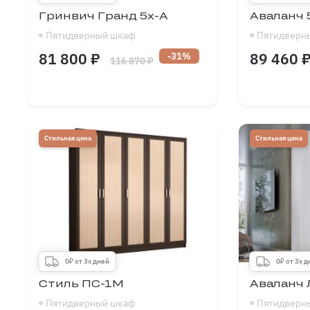
Гринвич Гранд 5х-А
Аваланч 
Пятидверный шкаф
Пятидверн
81 800 ₽
89 460 
-31%
116 870 ₽
Длина
1500
-
2500
Длина
мм
Высота
1900
-
2700
Высота
мм
Глубина
300
-
700
Глубина
мм
Стильная цена
Стильная цена
0₽ от 3х дней
0₽ от 3х 
Стиль ПС-1М
Аваланч 
Пятидверный шкаф
Пятидверн