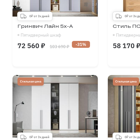
0₽ от 3х дней
0₽ от 3х 
Гринвич Лайн 5х-А
Стиль ПС
Пятидверный шкаф
Пятидверн
72 560 ₽
58 170 
-31%
103 690 ₽
Длина
1500
-
2500
Длина
мм
Высота
1900
-
2700
Высота
мм
Глубина
300
-
700
Глубина
мм
Стильная цена
Стильная цена
0₽ от 3х дней
0₽ от 3х 