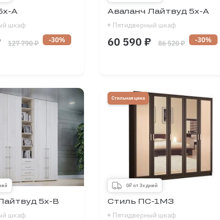
5х-А
Аваланч Лайтвуд 5х-А
ый шкаф
Пятидверный шкаф
₽
60 590 ₽
-30%
-30%
127 790 ₽
86 520 ₽
1500
-
2500
Длина
1500
-
2500
мм
1900
-
2700
Высота
1900
-
2700
мм
300
-
700
Глубина
300
-
700
мм
Стильная цена
дней
0₽ от 3х дней
Лайтвуд 5х-В
Стиль ПС-1МЗ
ый шкаф
Пятидверный шкаф