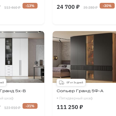
₽
24 700 ₽
-13%
-30%
113 460 ₽
35 280 ₽
1500
-
2500
Длина
1500
-
2750
мм
1900
-
2700
Высота
1900
-
2700
мм
300
-
700
Глубина
300
-
600
мм
Заходите в
наши
мебельные
Перово
салоны
Дмитровское шоссе
ЗОН СКИДОК
КАФЫ ОТ −30%
до
дней
0₽ от 3х дней
Бутово
Гранд 5х-В
Сольер Гранд 5Ф-А
Л
ый шкаф
Пятидверный шкаф
П
₽
111 250 ₽
-31%
123 010 ₽