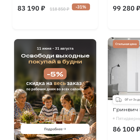
83 190 ₽
99 280 
-31%
118 850 ₽
Длина
1500
-
2500
Длина
мм
Высота
1900
-
2700
Высота
мм
Глубина
300
-
700
Глубина
мм
Стильная цена
11 июня - 31 августа
Освободи выходные
покупай в будни
-5%
скидка на
весь
заказ
ЛЕТНИЙ СЕ
по рабочим дням во всех салонах
СКИДКИ НА Ш
0₽ от 3х 
Гринвич 
Пятидверн
86 100 
Подробнее