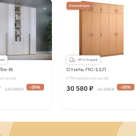
300
-
600
Глубина
300
-
700
мм
Стильная цена
дней
0₽ от 3х дней
5х-В
Стиль ПС-11Л
ый шкаф
Пятидверный шкаф
₽
30 580 ₽
-30%
-30%
135 090 ₽
43 680 ₽
1500
-
2500
Длина
1500
-
2750
мм
1900
-
2700
Высота
1900
-
2700
мм
300
-
700
Глубина
300
-
600
мм