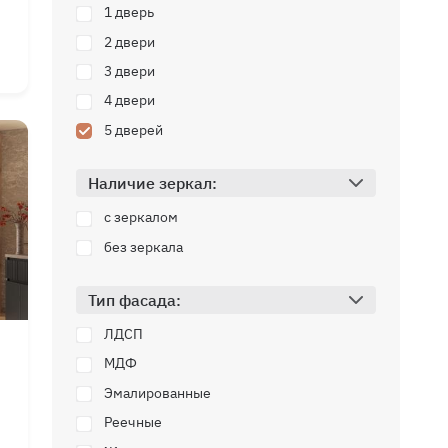
1 дверь
2 двери
3 двери
мм
4 двери
мм
мм
5 дверей
Корсар
Наличие зеркал:
Новая линейк
школьных
с зеркалом
столов
без зеркала
5
Тип фасада:
дней
-55%
ставка
ЛДСП
на шкафы
— стиль, который
вдохновляет на уч
МДФ
ОВИ
ЯТЁРКУ!
Эмалированные
сделаем
Реечные
всё на