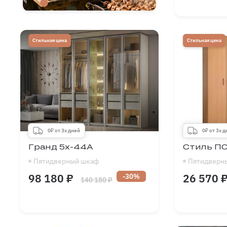
Длина
Высота
Глубина
Стильная цена
Стильная цена
0₽ от 3х дней
0₽ от 3х 
Гранд 5х-44А
Стиль П
Пятидверный шкаф
Пятидверн
98 180 ₽
26 570 
-30%
140 180 ₽
Длина
1200
-
2750
Длина
мм
Высота
1900
-
2700
Высота
мм