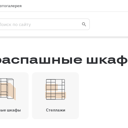
отогалерея
распашные шка
вые шкафы
Стеллажи