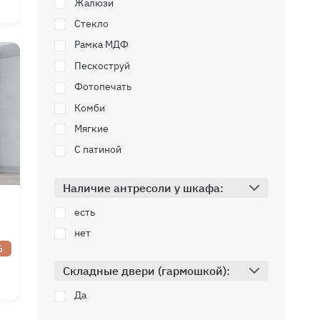
5+
Жалюзи
мм
Стекло
мм
Рамка МДФ
мм
Пескоструй
Фотопечать
Комби
Мягкие
С патиной
Наличие антресоли у шкафа:
есть
нет
%
Складные двери (гармошкой):
Да
мм
мм