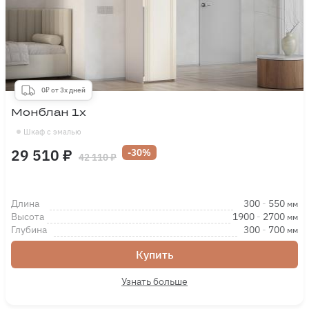
0₽ от 3х дней
Монблан 1х
Шкаф с эмалью
29 510 ₽
-30%
42 110 ₽
Длина
300
-
550
мм
Высота
1900
-
2700
мм
Глубина
300
-
700
мм
Купить
Узнать больше