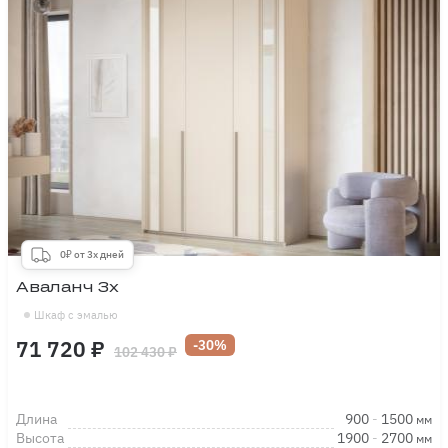
0₽ от 3х дней
Аваланч 3х
Шкаф с эмалью
71 720 ₽
-30%
102 430 ₽
Длина
900
-
1500
мм
Высота
1900
-
2700
мм