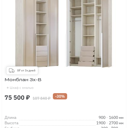
0₽ от 3х дней
Монблан 3х-В
Шкаф с эмалью
75 500 ₽
-30%
107 840 ₽
Длина
900
-
1600
мм
Высота
1900
-
2700
мм