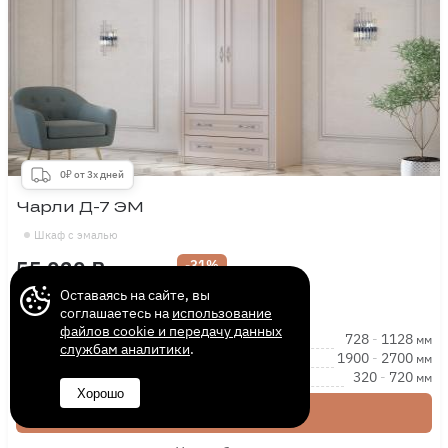
0₽ от 3х дней
Чарли Д-7 ЭМ
Шкаф с эмалью
55 020 ₽
-31%
78 650 ₽
Оставаясь на сайте, вы
соглашаетесь на
использование
файлов cookie и передачу данных
Длина
728
-
1128
мм
службам аналитики
.
Высота
1900
-
2700
мм
Глубина
320
-
720
мм
Хорошо
Купить