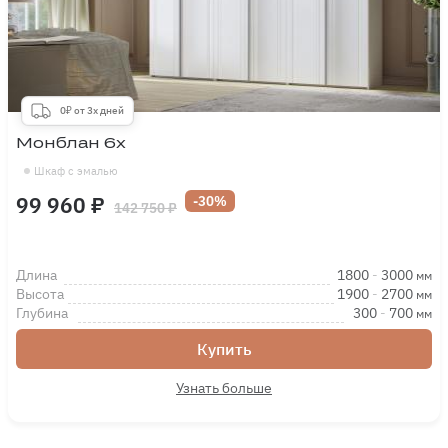
0₽ от 3х дней
Монблан 6х
Шкаф с эмалью
99 960 ₽
-30%
142 750 ₽
Длина
1800
-
3000
мм
Высота
1900
-
2700
мм
Глубина
300
-
700
мм
Купить
Узнать больше