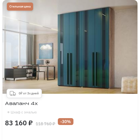
Стильная цена
0₽ от 3х дней
Аваланч 4х
Шкаф с эмалью
83 160 ₽
-30%
118 760 ₽