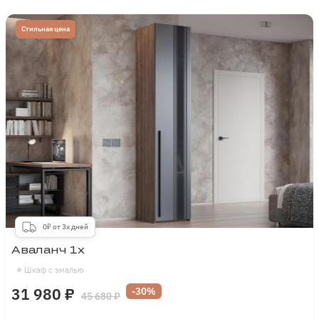
Стильная цена
0₽ от 3х дней
Аваланч 1х
Шкаф с эмалью
31 980 ₽
-30%
45 680 ₽