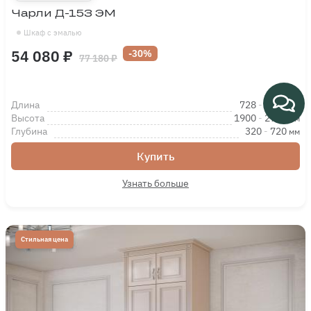
Чарли Д-15З ЭМ
Шкаф с эмалью
54 080 ₽
-30%
77 180 ₽
Длина
728
-
1128
мм
Высота
1900
-
2700
мм
Глубина
320
-
720
мм
Купить
Узнать больше
Стильная цена