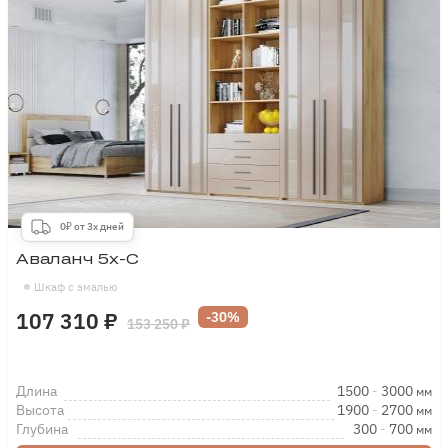
0₽ от 3х дней
Аваланч 5х-С
Шкаф с эмалью
107 310 ₽
-30%
153 250 ₽
Длина
1500
-
3000
мм
Высота
1900
-
2700
мм
Глубина
300
-
700
мм