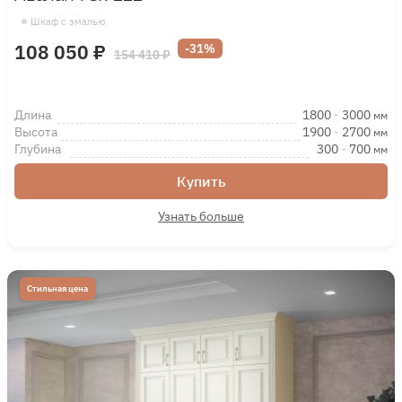
Шкаф с эмалью
108 050 ₽
-31%
154 410 ₽
Длина
1800
-
3000
мм
Высота
1900
-
2700
мм
Глубина
300
-
700
мм
Купить
Узнать больше
Стильная цена