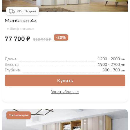
0₽ от 3х дней
Монблан 4х
Шкаф с эмалью
77 700 ₽
-30%
110 940 ₽
Длина
1200
-
2000
мм
Высота
1900
-
2700
мм
Глубина
300
-
700
мм
Купить
Узнать больше
Стильная цена