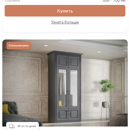
Глубина
300
-
700
мм
Купить
Узнать больше
Стильная цена
0₽ от 3х дней