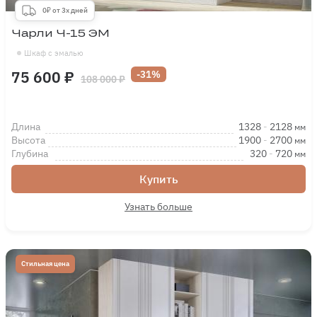
0₽ от 3х дней
Чарли Ч-15 ЭМ
Шкаф с эмалью
75 600 ₽
-31%
108 000 ₽
Длина
1328
-
2128
мм
Высота
1900
-
2700
мм
Глубина
320
-
720
мм
Купить
Узнать больше
Стильная цена