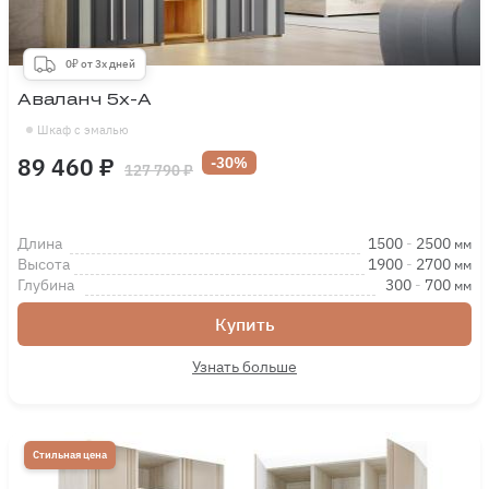
0₽ от 3х дней
Аваланч 5х-А
Шкаф с эмалью
89 460 ₽
-30%
127 790 ₽
Длина
1500
-
2500
мм
Высота
1900
-
2700
мм
Глубина
300
-
700
мм
Купить
Узнать больше
Стильная цена