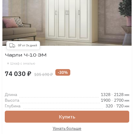
0₽ от 3х дней
Чарли Ч-10 ЭМ
Шкаф с эмалью
74 030 ₽
-30%
105 690 ₽
Длина
1328
-
2128
мм
Высота
1900
-
2700
мм
Глубина
320
-
720
мм
Купить
Узнать больше