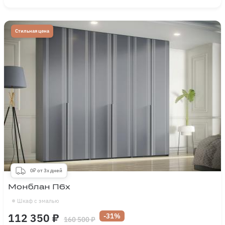
Стильная цена
0₽ от 3х дней
Монблан П6х
Шкаф с эмалью
112 350 ₽
-31%
160 500 ₽