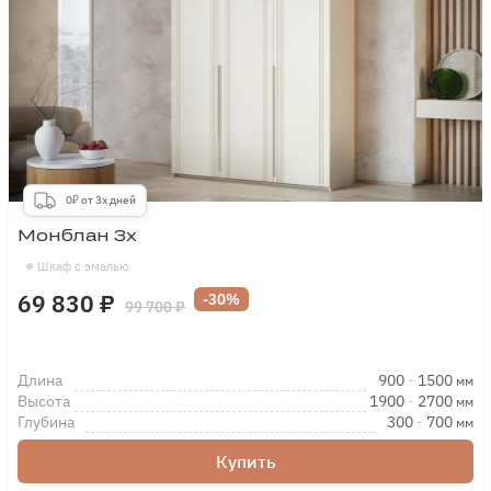
0₽ от 3х дней
Монблан 3х
Шкаф с эмалью
69 830 ₽
-30%
99 700 ₽
Длина
900
-
1500
мм
Высота
1900
-
2700
мм
Глубина
300
-
700
мм
Купить