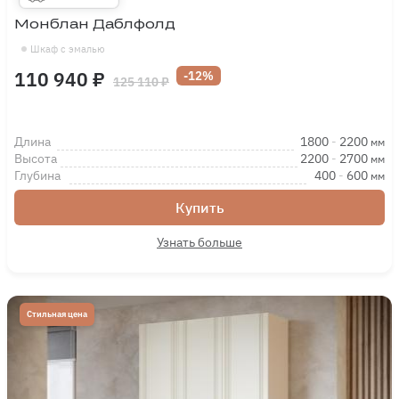
Монблан Даблфолд
Шкаф с эмалью
110 940 ₽
-12%
125 110 ₽
Длина
1800
-
2200
мм
Высота
2200
-
2700
мм
Глубина
400
-
600
мм
Купить
Узнать больше
Стильная цена