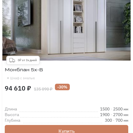
0₽ от 3х дней
Монблан 5х-В
Шкаф с эмалью
94 610 ₽
-30%
135 090 ₽
Длина
1500
-
2500
мм
Высота
1900
-
2700
мм
Глубина
300
-
700
мм
Купить