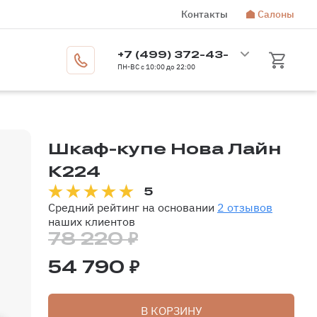
Контакты
Салоны
Москва
+7 (499) 372-43-
Бесплатный звонок по России
8 800 350-14-70
ПН-ВС с 10:00 до 22:00
72
Шкаф-купе Нова Лайн
К224
5
Средний рейтинг на основании
2 отзывов
наших клиентов
78 220 ₽
54 790 ₽
В КОРЗИНУ