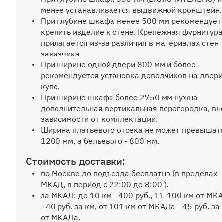
менее устанавливается выдвижной кронштейн.
Дополнительная полка от 600 до 120
При глубине шкафа менее 500 мм рекомендует
крепить изделие к стене. Крепежная фурнитура
прилагается из-за различия в материалах стен
заказчика.
Дополнительная штанга
При ширине одной двери 800 мм и более
рекомендуется установка доводчиков на двери
купе.
При ширине шкафа более 2750 мм нужна
дополнительная вертикальная перегородка, вн
Выкатная корзина Сибо шириной до 
зависимости от комплектации.
Ширина платьевого отсека не может превышат
1200 мм, а бельевого - 800 мм.
Стоимость доставки:
по Москве до подъезда бесплатно (в пределах
Сетка для обуви
МКАД, в период с 22:00 до 8:00 ).
за МКАД: до 10 км - 400 руб., 11-100 км от МК
- 40 руб. за км, от 101 км от МКАДа - 45 руб. за
от МКАДа.