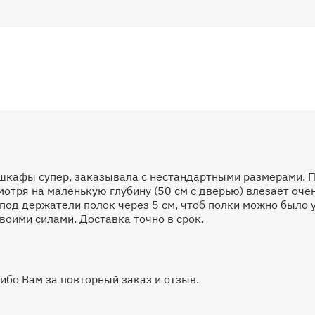
ей
500 ₽
е Нова
5750 ₽
 шкафы супер, заказывала с нестандартными размерами. 
отря на маленькую глубину (50 см с дверью) влезает оче
под держатели полок через 5 см, чтоб полки можно было 
воими силами. Доставка точно в срок.
ибо Вам за повторный заказ и отзыв.