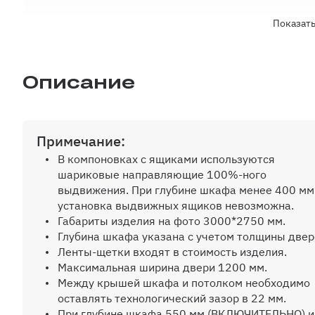
Показат
Пантограф
Описание
Внутр. выдвижной ящик на шариков.
Примечание:
ручек
В компоновках с ящиками используются
шариковые направляющие 100%-ного
выдвижения. При глубине шкафа менее 400 мм
установка выдвижных ящиков невозможна.
Дополнительная вертикальная перег
Габариты изделия на фото 3000*2750 мм.
Глубина шкафа указана с учетом толщины двер
Ленты-щетки входят в стоимость изделия.
Максимальная ширина двери 1200 мм.
Дополнительная полка до 600 мм
Между крышей шкафа и потолком необходимо
оставлять технологический зазор в 22 мм.
При глубине шкафа 550 мм (ВКЛЮЧИТЕЛЬНО) и