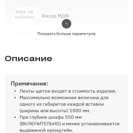
Фасад МДФ
Выбрать
Показать больше параметров
Описание
Выбор кромки
Выбрать
Примечание:
Ленты-щетки входят в стоимость изделия.
Доп.деление двери-купе
Максимально возможная величина для
профилем по горизонтали
одного из габаритов каждой вставки
(ширины или высоты) 1000 мм.
При глубине шкафа 550 мм
(ВКЛЮЧИТЕЛЬНО) и менее устанавливается
выдвижной кронштейн.