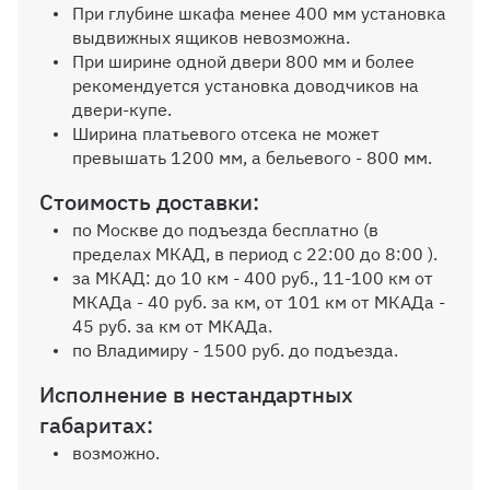
При глубине шкафа менее 400 мм установка
выдвижных ящиков невозможна.
Пантограф
При ширине одной двери 800 мм и более
рекомендуется установка доводчиков на
двери-купе.
Ширина платьевого отсека не может
превышать 1200 мм, а бельевого - 800 мм.
Стоимость доставки:
Внутр. выдвижной ящик на
по Москве до подъезда бесплатно (в
шариков. направляющих (100%
пределах МКАД, в период с 22:00 до 8:00 ).
выдвижения), без ручек
за МКАД: до 10 км - 400 руб., 11-100 км от
МКАДа - 40 руб. за км, от 101 км от МКАДа -
45 руб. за км от МКАДа.
по Владимиру - 1500 руб. до подъезда.
Дополнительная вертикальная
Исполнение в нестандартных
перегородка
габаритах:
возможно.