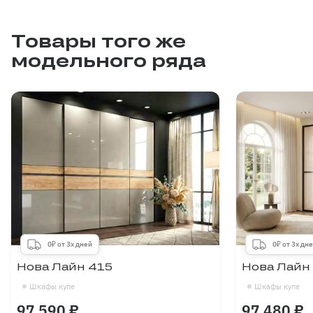
до 600мм
Товары того же
модельного ряда
Сетка для обуви
Уплотнитель для нижней
0₽ от 3х дней
0₽ от 3х дн
направляющей
Нова Лайн 415
Нова Лайн
500 ₽
Шкафы купе
Шкафы купе
97 590 ₽
97 480 ₽