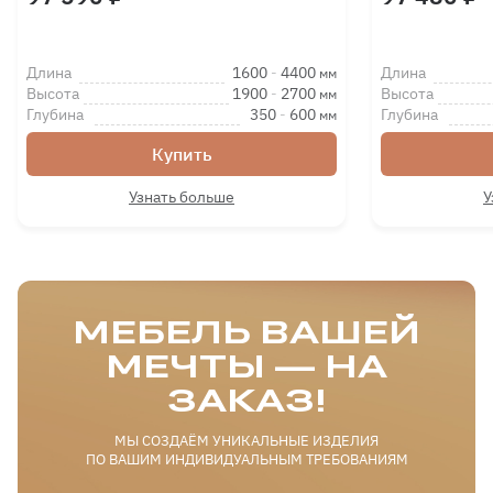
Комплект доводчиков для
дверей купе Нова
Длина
1600
-
4400
Длина
5750 ₽
мм
Высота
1900
-
2700
Высота
мм
Глубина
350
-
600
Глубина
мм
Купить
Узнать больше
У
МЕБЕЛЬ ВАШЕЙ
МЕЧТЫ — НА
ЗАКАЗ!
МЫ СОЗДАЁМ УНИКАЛЬНЫЕ ИЗДЕЛИЯ
ПО ВАШИМ ИНДИВИДУАЛЬНЫМ ТРЕБОВАНИЯМ