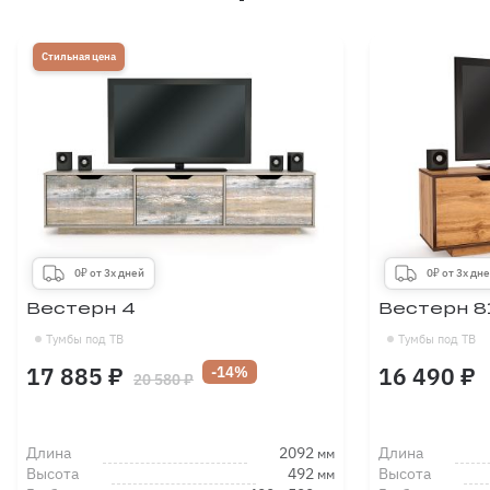
Стильная цена
0₽ от 3х дней
0₽ от 3х дн
Вестерн 4
Вестерн 8
Тумбы под ТВ
Тумбы под ТВ
17 885 ₽
16 490 ₽
-14%
20 580 ₽
Длина
2092
Длина
мм
Высота
492
Высота
мм