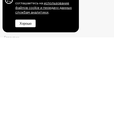
Доставка
соглашаетесь на
использование
файлов cookie и передачу данных
Оплата
службам аналитики
.
Помощь
Хорошо
Промокод
Гарантии
Контакты
+7 (499) 372-43-72
8 (800) 350-14-70
info@fabrika-stil.ru
Перезвоните мне