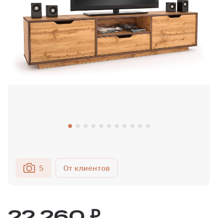
5
22 260 ₽