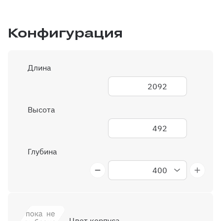
Конфигурация
Длина
2092
Высота
492
Глубина
400
450
500
Цвет корпуса