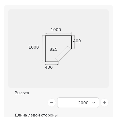
1000
400
1000
825
400
Высота
2000
2050
2100
2150
2200
2250
2300
2350
2400
Длина левой стороны