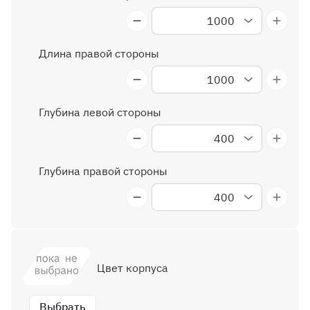
1000
1050
1100
1150
1200
Длина правой стороны
1000
1050
1100
1150
1200
Глубина левой стороны
400
450
500
550
Глубина правой стороны
400
450
500
550
Цвет корпуса
Выбрать