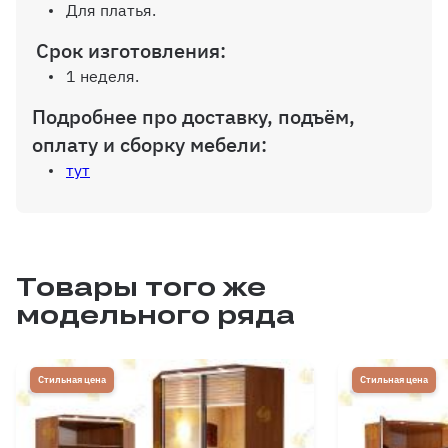
Для платья.
Внутр. выдвижной ящик на
Срок изготовления:
роликовых направляющих, без
1 неделя.
ручек
Подробнее про доставку, подъём,
оплату и сборку мебели:
тут
Внутр. выдвижной ящик на
шариков. направляющих (100%
выдвижения), без ручек
Товары того же
модельного ряда
Дополнительная полка до 600 мм
Стильная цена
Стильная цена