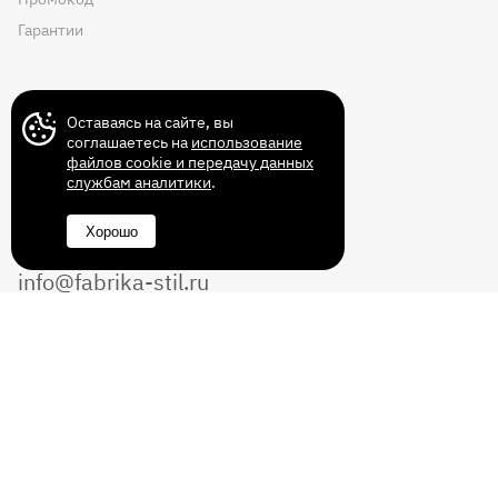
Гарантии
Контакты
Оставаясь на сайте, вы
соглашаетесь на
использование
файлов cookie и передачу данных
службам аналитики
.
+7 (499) 372-43-72
Хорошо
8 (800) 350-14-70
info@fabrika-stil.ru
Перезвоните мне
Без выходных с 10:00 до 22:00
© 2011-2026 Интернет магазин мебели
«Фабрика СТИЛЬ». Все права защищены.
ИП Демьянов В.И. ИНН/ОГРИП: