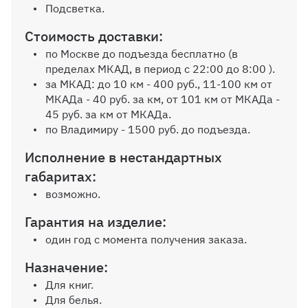
Подсветка.
Стоимость доставки:
Цвет профиля
по Москве до подъезда бесплатно (в
пределах МКАД, в период с 22:00 до 8:00 ).
за МКАД: до 10 км - 400 руб., 11-100 км от
Выбрать
МКАДа - 40 руб. за км, от 101 км от МКАДа -
45 руб. за км от МКАДа.
по Владимиру - 1500 руб. до подъезда.
Выбор кромки
Исполнение в нестандартных
габаритах:
Выбрать
возможно.
Гарантия на изделие:
один год с момента получения заказа.
Угловой элемент
Назначение:
Для книг.
Выбрать
Для белья.