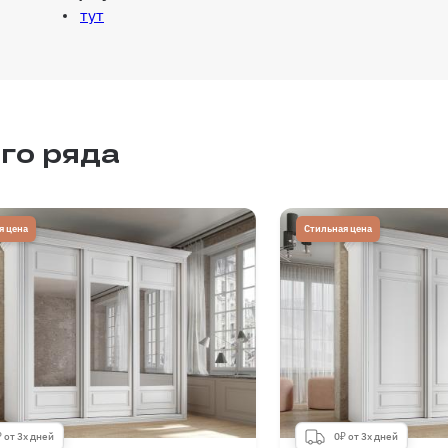
тут
го ряда
я цена
Стильная цена
 от 3х дней
0₽ от 3х дней