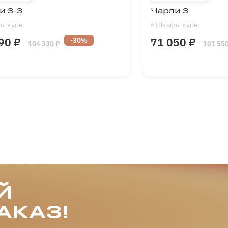
и 3-3
Чарли 3
ы купе
Шкафы купе
90 ₽
71 050 ₽
-30%
104 330 ₽
101 550
1350
-
2700
Длина
мм
1900
-
2600
Высота
мм
370
-
720
Глубина
мм
Й
АКАЗ!