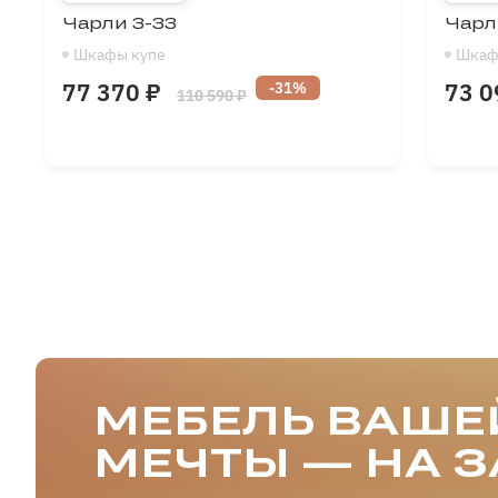
Чарли 3-33
Чарл
Шкафы купе
Шкаф
77 370 ₽
73 0
-31%
110 590 ₽
Длина
1350
-
2700
Длина
мм
Высота
1900
-
2600
Высота
мм
Глубина
370
-
720
Глубина
мм
МЕБЕЛЬ ВАШЕ
МЕЧТЫ — НА З