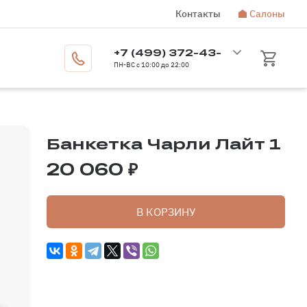
Контакты
Салоны
Москва
+7 (499) 372-43-
Бесплатный звонок по России
8 800 350-14-70
ПН-ВС с 10:00 до 22:00
72
Банкетка Чарли Лайт 1
20 060 ₽
В КОРЗИНУ