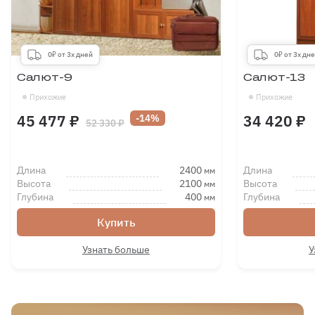
0₽ от 3х дней
0₽ от 3х дн
Салют-9
Салют-13
Прихожие
Прихожие
45 477 ₽
34 420 ₽
-14%
52 330 ₽
Длина
2400
Длина
мм
Высота
2100
Высота
мм
Глубина
400
Глубина
мм
Купить
Узнать больше
У