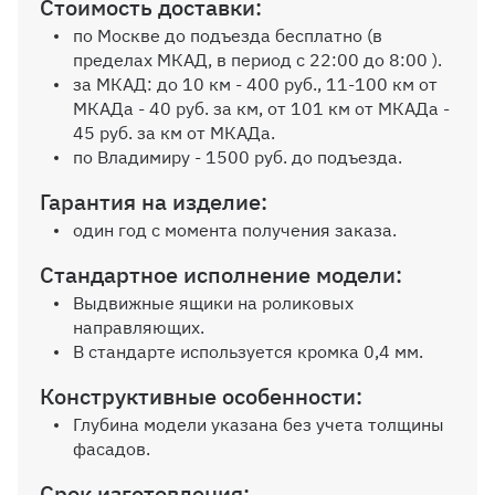
Стоимость доставки:
Крючки
по Москве до подъезда бесплатно (в
пределах МКАД, в период с 22:00 до 8:00 ).
Выбрать
за МКАД: до 10 км - 400 руб., 11-100 км от
МКАДа - 40 руб. за км, от 101 км от МКАДа -
45 руб. за км от МКАДа.
по Владимиру - 1500 руб. до подъезда.
Ручки
Гарантия на изделие:
один год с момента получения заказа.
Выбрать
Стандартное исполнение модели:
Выдвижные ящики на роликовых
Материалы как на
направляющих.
фотографии: Фасады и
В стандарте используется кромка 0,4 мм.
корпус - Орех 317
Конструктивные особенности:
0 ₽
Глубина модели указана без учета толщины
фасадов.
Петля с доводчиком
Срок изготовления: