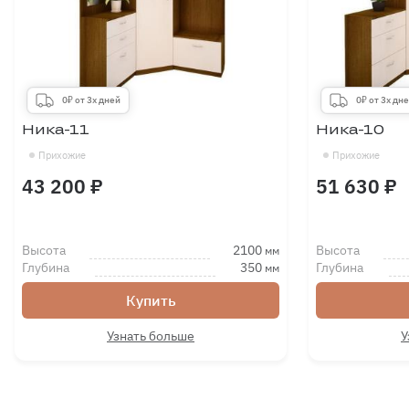
0₽ от 3х дней
0₽ от 3х дн
Ника-11
Ника-10
Прихожие
Прихожие
43 200 ₽
51 630 ₽
Высота
2100
Высота
мм
Глубина
350
Глубина
мм
Купить
Узнать больше
У