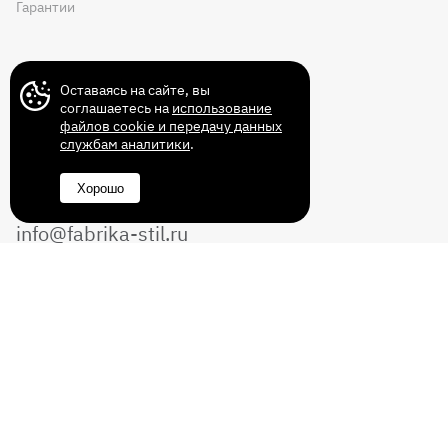
Гарантии
Контакты
Оставаясь на сайте, вы
соглашаетесь на
использование
файлов cookie и передачу данных
службам аналитики
.
+7 (499) 372-43-72
Хорошо
8 (800) 350-14-70
info@fabrika-stil.ru
Перезвоните мне
Без выходных с 10:00 до 22:00
© 2011-2026 Интернет магазин мебели
«Фабрика СТИЛЬ». Все права защищены.
ИП Демьянов В.И. ИНН/ОГРИП:
332890663602/318332800031721.