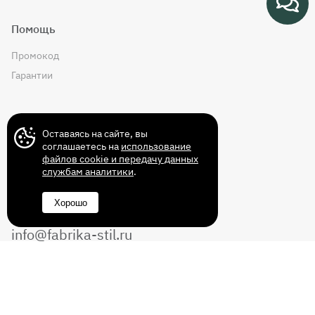
Помощь
Промокод
Гарантии
Контакты
Оставаясь на сайте, вы
соглашаетесь на
использование
файлов cookie и передачу данных
службам аналитики
.
+7 (499) 372-43-72
Хорошо
8 (800) 350-14-70
info@fabrika-stil.ru
Перезвоните мне
Без выходных с 10:00 до 22:00