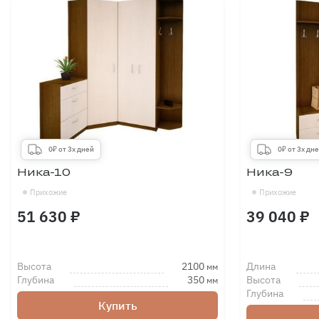
0₽ от 3х дней
0₽ от 3х дн
Ника-10
Ника-9
Прихожие
Прихожие
51 630 ₽
39 040 ₽
Высота
2100
Длина
мм
Глубина
350
Высота
мм
Глубина
Купить