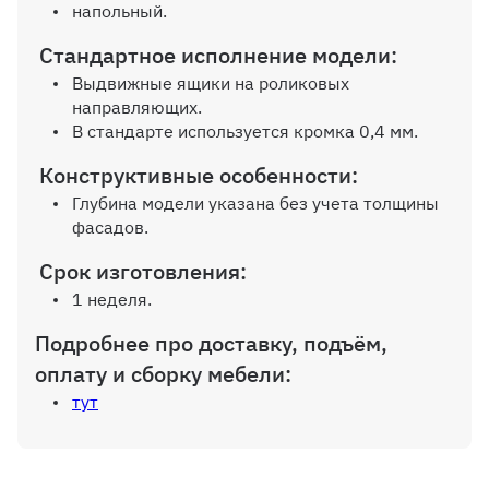
напольный.
Стандартное исполнение модели:
Внутр. выдвижной ящик на
Выдвижные ящики на роликовых
шариков. направляющих (100%
направляющих.
выдвижения), без ручек
В стандарте используется кромка 0,4 мм.
Конструктивные особенности:
Глубина модели указана без учета толщины
фасадов.
Дополнительная вертикальная
перегородка
Срок изготовления:
1 неделя.
Подробнее про доставку, подъём,
оплату и сборку мебели:
Дополнительная полка до 600 мм
тут