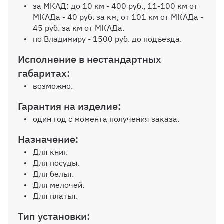
за МКАД: до 10 км - 400 руб., 11-100 км от
МКАДа - 40 руб. за км, от 101 км от МКАДа -
Ручки
45 руб. за км от МКАДа.
по Владимиру - 1500 руб. до подъезда.
Выбрать
Исполнение в нестандартных
габаритах:
Материалы как на
возможно.
фотографии: Фото 1
Корпус и фасады в цвете
Гарантия на изделие:
Клен
один год с момента получения заказа.
0 ₽
Назначение:
Для книг.
Материалы как на
Для посуды.
фотографии: Фото 2
Для белья.
Корпус и рамка МДФ в
Для мелочей.
цвете Ясень шимо темный,
Для платья.
фасады в цвете Ясень
шимо светлый
Тип установки:
0 ₽