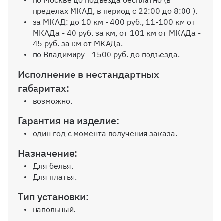
по Москве до подъезда бесплатно (в
пределах МКАД, в период с 22:00 до 8:00 ).
за МКАД: до 10 км - 400 руб., 11-100 км от
Внутр. выдвижной ящик на
МКАДа - 40 руб. за км, от 101 км от МКАДа -
роликовых направляющих, без
45 руб. за км от МКАДа.
ручек
по Владимиру - 1500 руб. до подъезда.
Исполнение в нестандартных
габаритах:
возможно.
Зеркало на дверь
Гарантия на изделие:
один год с момента получения заказа.
Назначение:
Для белья.
Для платья.
Внутр. выдвижной ящик на
шариков. направляющих (100%
Тип установки:
выдвижения), без ручек
напольный.