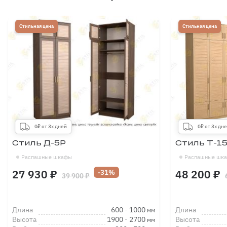
Дополнительная штанга
Стильная цена
Стильная цена
Петля с доводчиком
0₽ от 3х дней
0₽ от 3х дн
Стиль Д-5Р
Стиль Т-1
Сетка для обуви
Распашные шкафы
Распашные шк
27 930 ₽
48 200 ₽
-31%
39 900 ₽
Длина
600
-
1000
Длина
мм
Высота
1900
-
2700
Высота
мм