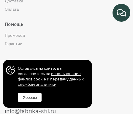
Доставка
Оплата
Помощь
Промокод
Гарантии
Контакты
Оставаясь на сайте, вы
соглашаетесь на
использование
файлов cookie и передачу данных
службам аналитики
.
+7 (499) 372-43-72
Хорошо
8 (800) 350-14-70
info@fabrika-stil.ru
Перезвоните мне