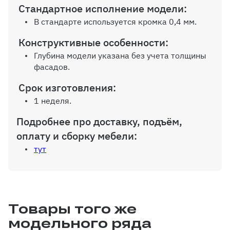
Стандартное исполнение модели:
В стандарте используется кромка 0,4 мм.
Конструктивные особенности:
Дополнительная вертикальная
перегородка
Глубина модели указана без учета толщины
фасадов.
Срок изготовления:
1 неделя.
Дополнительная полка до 600 мм
Подробнее про доставку, подъём,
оплату и сборку мебели:
тут
Дополнительная полка от 600 до
1200 мм
Товары того же
модельного ряда