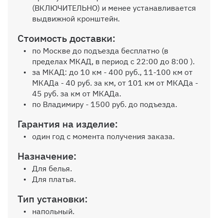
Угловой элемент
(ВКЛЮЧИТЕЛЬНО) и менее устанавливается
выдвижной кронштейн.
Выбрать
Стоимость доставки:
по Москве до подъезда бесплатно (в
пределах МКАД, в период с 22:00 до 8:00 ).
Внутр. выдвижной ящик на
за МКАД: до 10 км - 400 руб., 11-100 км от
роликовых направляющих, без
МКАДа - 40 руб. за км, от 101 км от МКАДа -
ручек
45 руб. за км от МКАДа.
по Владимиру - 1500 руб. до подъезда.
Гарантия на изделие:
один год с момента получения заказа.
Зеркало на дверь
Назначение:
Для белья.
Для платья.
Тип установки:
напольный.