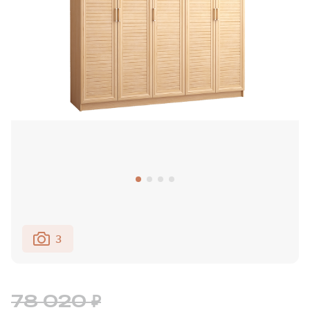
3
78 020 ₽