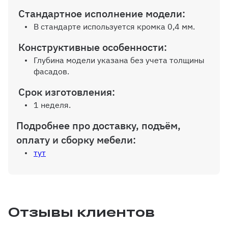
Внутр. выдвижной ящик на
Стандартное исполнение модели:
шариков. направляющих (100%
выдвижения), без ручек
В стандарте используется кромка 0,4 мм.
Конструктивные особенности:
Глубина модели указана без учета толщины
фасадов.
Дополнительная вертикальная
Срок изготовления:
перегородка
1 неделя.
Подробнее про доставку, подъём,
оплату и сборку мебели:
тут
Дополнительная полка до 600 мм
Отзывы клиентов
Дополнительная полка от 600 до
1200 мм