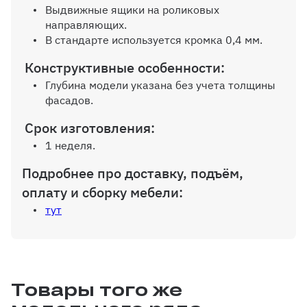
Выдвижные ящики на роликовых
направляющих.
В стандарте используется кромка 0,4 мм.
Конструктивные особенности:
Внутр. выдвижной ящик на
Глубина модели указана без учета толщины
шариков. направляющих (100%
фасадов.
выдвижения), без ручек
Срок изготовления:
1 неделя.
Подробнее про доставку, подъём,
Дополнительная вертикальная
оплату и сборку мебели:
перегородка
тут
Дополнительная полка до 600 мм
Товары того же