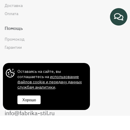
Доставка
Оплата
Помощь
Промокод
Гарантии
Контакты
Оставаясь на сайте, вы
соглашаетесь на
использование
файлов cookie и передачу данных
службам аналитики
.
+7 (499) 372-43-72
Хорошо
8 (800) 350-14-70
info@fabrika-stil.ru
Перезвоните мне