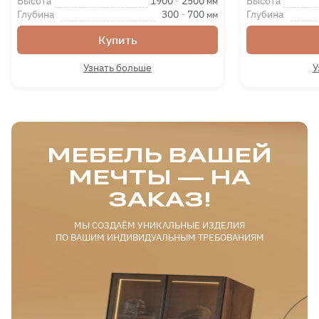
Высота
1900
-
2500
Высота
мм
Глубина
300
-
700
Глубина
мм
Купить
Петля с доводчиком
Узнать больше
У
МЕБЕЛЬ ВАШЕЙ
Сетка для обуви
МЕЧТЫ — НА
ЗАКАЗ!
МЫ СОЗДАЁМ УНИКАЛЬНЫЕ ИЗДЕЛИЯ
ПО ВАШИМ ИНДИВИДУАЛЬНЫМ ТРЕБОВАНИЯМ