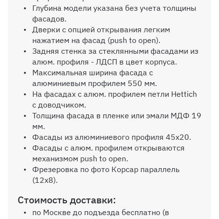
Ручки
Глубина модели указана без учета толщины
фасадов.
Дверки с опцией открывания легким
Выбрать
нажатием на фасад (push to open).
Задняя стенка за стеклянными фасадами из
алюм. профиля - ЛДСП в цвет корпуса.
Максимальная ширина фасада с
Эмалевые фасады
алюминиевым профилем 550 мм.
На фасадах с алюм. профилем петли Hettich
Выбрать
с доводчиком.
Толщина фасада в пленке или эмали МДФ 19
мм.
Фасады из алюминиевого профиля 45х20.
Материалы как на
фотографии: Корпус Дуб
Фасады с алюм. профилем открываются
делано D4079 OW,
механизмом push to open.
фасады МДФ Графит
Фрезеровка по фото Корсар параллель
SF019 матовый софт тач
(12х8).
ADI, стекло бронза в
черной алюминиевой раме
Стоимость доставки:
45х20 (+400 руб.)
по Москве до подъезда бесплатно (в