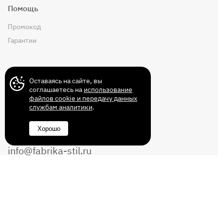
Помощь
Промокод
Гарантии
Контакты
Оставаясь на сайте, вы
соглашаетесь на
использование
файлов cookie и передачу данных
службам аналитики
.
+7 (499) 372-43-72
Хорошо
8 (800) 350-14-70
info@fabrika-stil.ru
Перезвоните мне
Без выходных с 10:00 до 22:00
© 2011-2026 Интернет магазин мебели