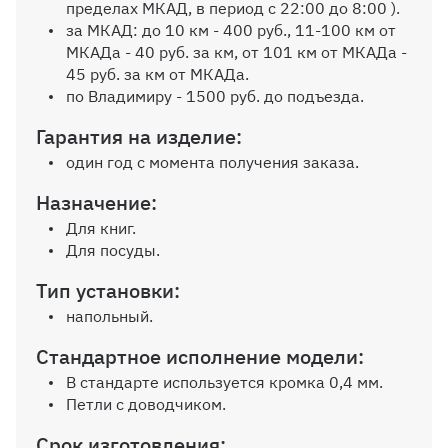
10%
пределах МКАД, в период с 22:00 до 8:00 ).
за МКАД: до 10 км - 400 руб., 11-100 км от
МКАДа - 40 руб. за км, от 101 км от МКАДа -
Дополнительная вертикальная
45 руб. за км от МКАДа.
перегородка
по Владимиру - 1500 руб. до подъезда.
Гарантия на изделие:
один год с момента получения заказа.
Назначение:
Дополнительная полка до 600 мм
Для книг.
Для посуды.
Тип установки:
напольный.
Дополнительная полка от 600 до
1200 мм
Стандартное исполнение модели:
В стандарте используется кромка 0,4 мм.
Петли с доводчиком.
Срок изготовления: