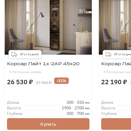
0₽ от 3х дней
0₽ от 3х дн
Корсар Лайт 1х-2АР 45х20
Корсар Ла
Распашные шкафы
Распашные шк
26 530 ₽
22 190 ₽
-31%
37 900 ₽
Длина
300
-
550
Длина
мм
Высота
1900
-
2700
Высота
мм
Глубина
300
-
700
Глубина
мм
Купить