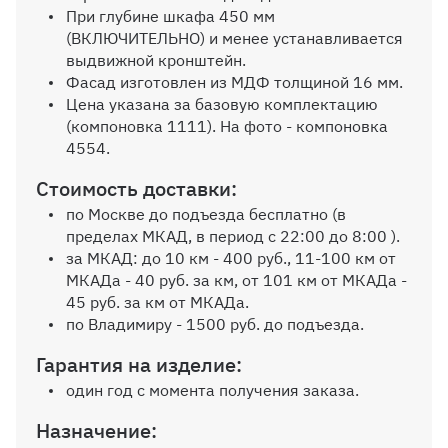
Ручки
При глубине шкафа 450 мм
(ВКЛЮЧИТЕЛЬНО) и менее устанавливается
выдвижной кронштейн.
Выбрать
Фасад изготовлен из МДФ толщиной 16 мм.
Цена указана за базовую комплектацию
(компоновка 1111). На фото - компоновка
4554.
Эмалевые фасады
Стоимость доставки:
Выбрать
по Москве до подъезда бесплатно (в
пределах МКАД, в период с 22:00 до 8:00 ).
за МКАД: до 10 км - 400 руб., 11-100 км от
МКАДа - 40 руб. за км, от 101 км от МКАДа -
Материалы как на
фотографии: Фото 1-2
45 руб. за км от МКАДа.
Корпус Дуб Золотистый
по Владимиру - 1500 руб. до подъезда.
U1148, фасады МДФ
Гарантия на изделие:
Титан SF034 ADI
10%
один год с момента получения заказа.
Назначение: