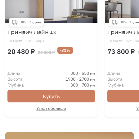
0₽ от 3х дней
0₽ от 3х дн
Гринвич Лайн 1х
Гринвич Л
Распашные шкафы
Распашные шк
20 480 ₽
73 800 ₽
-31%
29 300 ₽
Длина
300
-
550
Длина
мм
Высота
1900
-
2700
Высота
мм
Глубина
300
-
700
Глубина
мм
Купить
Узнать больше
У