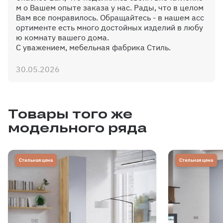
м о Вашем опыте заказа у нас. Рады, что в целом
Вам все понравилось. Обращайтесь - в нашем асс
ортименте есть много достойных изделий в любу
ю комнату вашего дома.
С уважением, мебельная фабрика Стиль.
Дополнительная штанга
30.05.2026
Товары того же
Выкатная корзина Сибо шириной
модельного ряда
до 600мм
Стильная цена
Стильная цена
Сетка для обуви