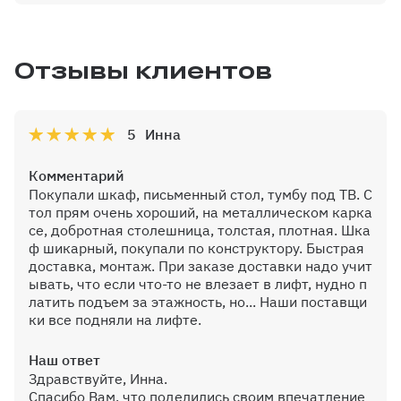
Дополнит. внутр. ящик скрытого
монтажа GTV с доводчиком
Отзывы клиентов
5
Инна
Дополнительная вертикальная
перегородка
Комментарий
Покупали шкаф, письменный стол, тумбу под ТВ. С
тол прям очень хороший, на металлическом карка
се, добротная столешница, толстая, плотная. Шка
ф шикарный, покупали по конструктору. Быстрая
Дополнительная полка до 600 мм
доставка, монтаж. При заказе доставки надо учит
ывать, что если что-то не влезает в лифт, нудно п
латить подъем за этажность, но... Наши поставщи
ки все подняли на лифте.
Наш ответ
Дополнительная полка от 600 до
Здравствуйте, Инна.
1200 мм
Спасибо Вам, что поделились своим впечатление