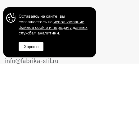
Контакты
Оставаясь на сайте, вы
соглашаетесь на
использование
файлов cookie и передачу данных
службам аналитики
.
+7 (499) 372-43-72
Хорошо
8 (800) 350-14-70
info@fabrika-stil.ru
Перезвоните мне
Без выходных с 10:00 до 22:00
© 2011-2026 Интернет магазин мебели
«Фабрика СТИЛЬ». Все права защищены.
ИП Демьянов В.И. ИНН/ОГРИП:
332890663602/318332800031721.
Политика конфиденциальности