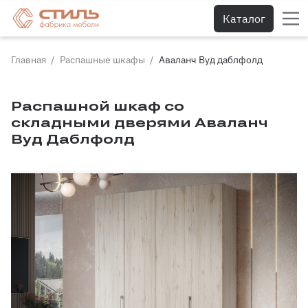
Тумбы для обуви
Каталог
Тумбы под ТВ
Главная
Распашные шкафы
Аваланч Вуд даблфолд
Диваны и кресла
Распашной шкаф со
Диваны
складными дверями Аваланч
Угловые диваны
Вуд Даблфолд
Детские диваны
Диваны на кухню
Кресла
Кресла-кровати
Пуфики
Кровати