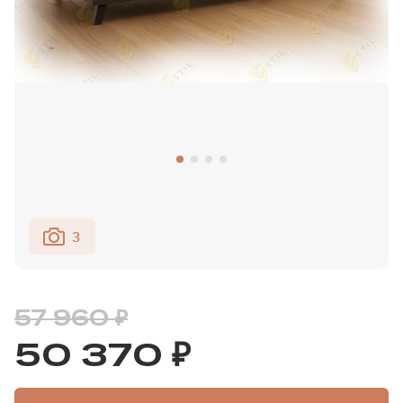
3
57 960 ₽
50 370 ₽