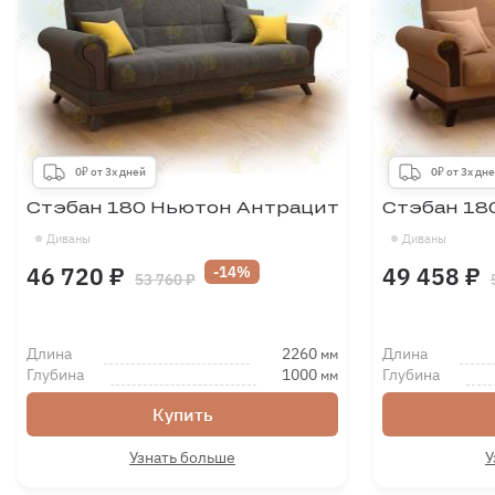
0₽ от 3х дней
0₽ от 3х дн
Стэбан 180 Ньютон Антрацит
Стэбан 18
Диваны
Диваны
46 720 ₽
49 458 ₽
-14%
53 760 ₽
Длина
2260
Длина
мм
Глубина
1000
Глубина
мм
Купить
Узнать больше
У