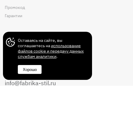
Промокод
Гарантии
Контакты
Оставаясь на сайте, вы
соглашаетесь на
использование
файлов cookie и передачу данных
службам аналитики
.
+7 (499) 372-43-72
Хорошо
8 (800) 350-14-70
info@fabrika-stil.ru
Перезвоните мне
Без выходных с 10:00 до 22:00
© 2011-2026 Интернет магазин мебели
«Фабрика СТИЛЬ». Все права защищены.