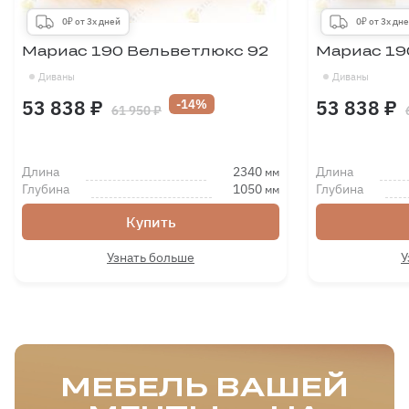
0₽ от 3х дней
0₽ от 3х дн
Мариас 190 Вельветлюкс 92
Мариас 19
Диваны
Диваны
53 838 ₽
53 838 ₽
-14%
61 950 ₽
Длина
2340
Длина
мм
Глубина
1050
Глубина
мм
Купить
Узнать больше
У
МЕБЕЛЬ ВАШЕЙ