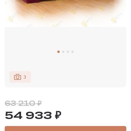
3
63 210 ₽
54 933 ₽