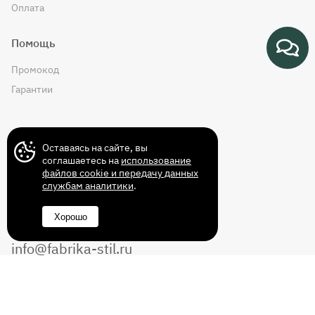
Оплата
Помощь
Промокод
Гарантии
Контакты
Оставаясь на сайте, вы
соглашаетесь на
использование
файлов cookie и передачу данных
службам аналитики
.
+7 (499) 372-43-72
Хорошо
8 (800) 350-14-70
info@fabrika-stil.ru
Перезвоните мне