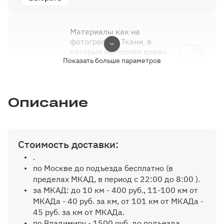
Материалы как на
фотографии: Ткани, в
которых выполнен диван
Показать больше параметров
на фото, сняты с
производства
0 ₽
Описание
Наполнитель дивана:
Пружинный блок
0 ₽
Стоимость доставки:
.
по Москве до подъезда бесплатно (в
Наполнитель дивана:
пределах МКАД, в период с 22:00 до 8:00 ).
Пенополиуретан ППУ
за МКАД: до 10 км - 400 руб., 11-100 км от
3000 ₽
МКАДа - 40 руб. за км, от 101 км от МКАДа -
45 руб. за км от МКАДа.
по Владимиру - 1500 руб. до подъезда.