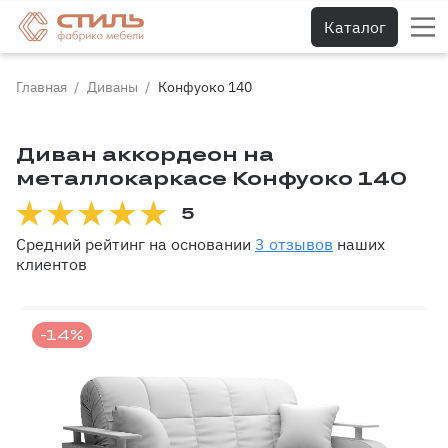
Тумбы для обуви
Каталог
Тумбы под ТВ
Главная
Диваны
Конфуоко 140
Диваны и кресла
Диван аккордеон на
Диваны
металлокаркасе Конфуоко 140
Угловые диваны
5
Детские диваны
Средний рейтинг на основании
3 отзывов
наших
клиентов
Диваны на кухню
Кресла
-14%
Кресла-кровати
Пуфики
Кровати