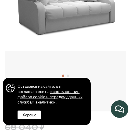
Кровати
Матрасы
Столы
Компьютерные столы
Письменные столы
Журнальные столики
Столы кухонные
Оставаясь на сайте, вы
соглашаетесь на
использование
Туалетные столики
файлов cookie и передачу данных
1
службам аналитики
.
Хорошо
Аксессуары
68 040 ₽
Полка настенная