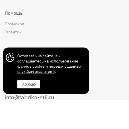
Помощь
Промокод
Гарантии
Контакты
Оставаясь на сайте, вы
соглашаетесь на
использование
файлов cookie и передачу данных
службам аналитики
.
+7 (499) 372-43-72
Хорошо
8 (800) 350-14-70
info@fabrika-stil.ru
Перезвоните мне
Без выходных с 10:00 до 22:00