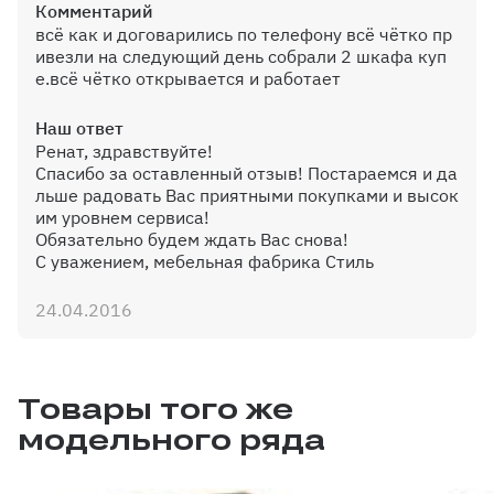
Лента отбойник (щетки)
Комментарий
комплект на шкаф
всё как и договарились по телефону всё чётко пр
ивезли на следующий день собрали 2 шкафа куп
600 ₽
е.всё чётко открывается и работает
Наш ответ
Ренат, здравствуйте!
Сетка для обуви
Спасибо за оставленный отзыв! Постараемся и да
льше радовать Вас приятными покупками и высок
им уровнем сервиса!
Обязательно будем ждать Вас снова!
С уважением, мебельная фабрика Стиль
24.04.2016
Комплект доводчиков для
дверей купе (комплект на
2-ве двери)
Товары того же
4600 ₽
модельного ряда