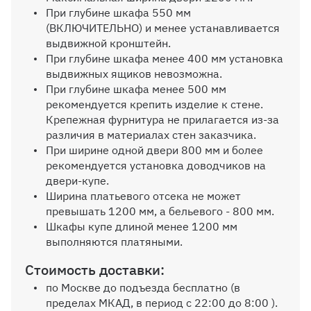
При глубине шкафа 550 мм
Угловой элемент
(ВКЛЮЧИТЕЛЬНО) и менее устанавливается
выдвижной кронштейн.
При глубине шкафа менее 400 мм установка
Выбрать
выдвижных ящиков невозможна.
При глубине шкафа менее 500 мм
рекомендуется крепить изделие к стене.
Внутр. выдвижной ящик на
Крепежная фурнитура не прилагается из-за
роликовых направляющих, без
различия в материалах стен заказчика.
ручек
При ширине одной двери 800 мм и более
рекомендуется установка доводчиков на
двери-купе.
Ширина платьевого отсека не может
превышать 1200 мм, а бельевого - 800 мм.
Шкафы купе длиной менее 1200 мм
выполняются платяными.
Пантограф
Стоимость доставки:
по Москве до подъезда бесплатно (в
пределах МКАД, в период с 22:00 до 8:00 ).