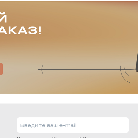
Й
АКАЗ!