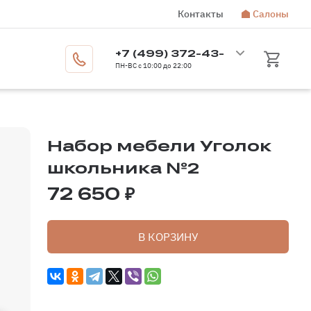
Контакты
Салоны
Москва
+7 (499) 372-43-
Бесплатный звонок по России
8 800 350-14-70
ПН-ВС с 10:00 до 22:00
72
Набор мебели Уголок
школьника №2
72 650 ₽
В КОРЗИНУ