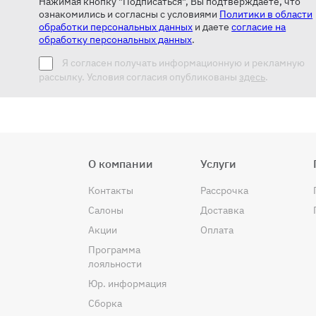
Нажимая кнопку "Подписаться", Вы подтверждаете, что
ознакомились и согласны с условиями
Политики в области
обработки персональных данных
и даете
согласие на
обработку персональных данных
.
Я согласен получать информационную и рекламную
рассылку. Условия согласия опубликованы
здесь
.
О компании
Услуги
Контакты
Рассрочка
Салоны
Доставка
Акции
Оплата
Программа
лояльности
Юр. информация
Сборка