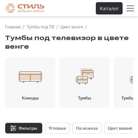
Каталог
Главная
Тумбы под ТВ
Цвет венге
Тумбы под телевизор в цвете
венге
Комоды
Тумбы
Тумбы д
Фильтры
Угловые
На ножках
Цвет вишня