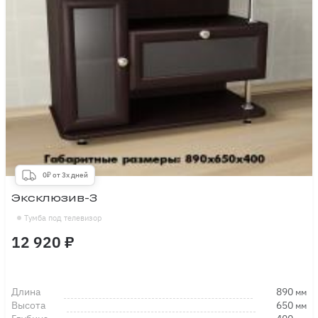
0₽ от 3х дней
Эксклюзив-3
Тумба под телевизор
12 920 ₽
Длина
890
мм
Высота
650
мм