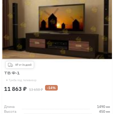
0₽ от 3х дней
ТВ Ф-1
Тумба под телевизор
11 863 ₽
-14%
13 650 ₽
Длина
1490
мм
Высота
450
мм