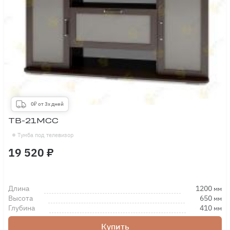
0₽ от 3х дней
ТВ-21МСС
Тумба под телевизор
19 520 ₽
Длина
1200
мм
Высота
650
мм
Глубина
410
мм
Купить