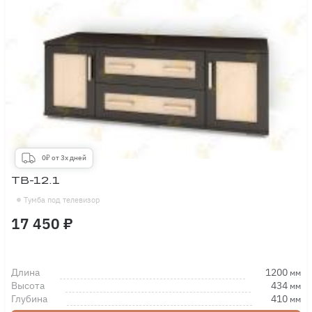
0₽ от 3х дней
ТВ-12.1
Тумба под телевизор
17 450 ₽
Длина
1200
мм
Высота
434
мм
Глубина
410
мм