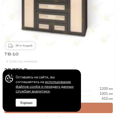
0₽ от 3х дней
ТВ-10
Тумба под телевизор
37 770 ₽
Оставаясь на сайте, вы
соглашаетесь на
использование
файлов cookie и передачу данных
Длина
1200
мм
службам аналитики
.
Высота
1001
мм
Глубина
410
мм
Хорошо
Купить