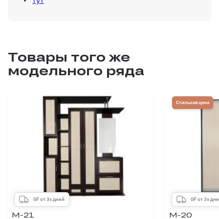
тут
Товары того же
модельного ряда
Стильная цена
0₽ от 3х дней
0₽ от 3х дн
М-21
М-20