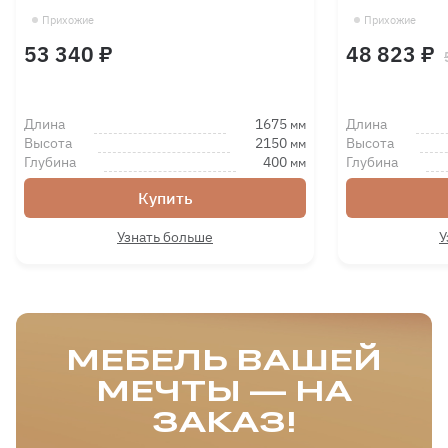
Прихожие
Прихожие
53 340 ₽
48 823 ₽
Длина
1675
Длина
мм
Высота
2150
Высота
мм
Глубина
400
Глубина
мм
Купить
Узнать больше
У
МЕБЕЛЬ ВАШЕЙ
МЕЧТЫ — НА
ЗАКАЗ!