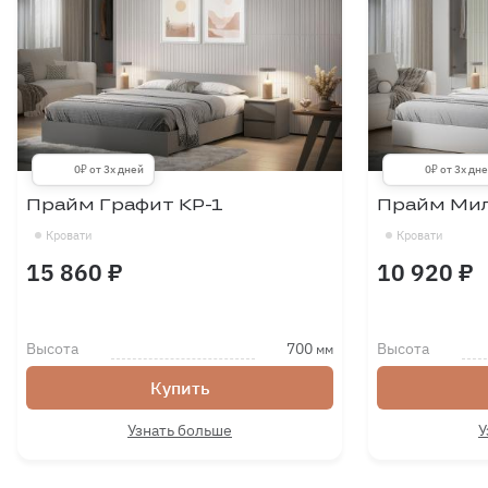
0₽ от 3х дней
0₽ от 3х дн
Прайм Графит КР-1
Прайм Мил
Кровати
Кровати
15 860 ₽
10 920 ₽
Высота
700
Высота
мм
Купить
Узнать больше
У