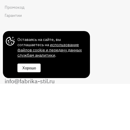
Промокод
Гарантии
Контакты
Оставаясь на сайте, вы
соглашаетесь на
использование
файлов cookie и передачу данных
службам аналитики
.
+7 (499) 372-43-72
Хорошо
8 (800) 350-14-70
info@fabrika-stil.ru
Перезвоните мне
Без выходных с 10:00 до 22:00
© 2011-2026 Интернет магазин мебели
«Фабрика СТИЛЬ». Все права защищены.