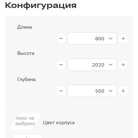
Конфигурация
Длина
800
1000
1050
1100
850
900
950
Высота
2020
2070
2120
2170
2220
Глубина
500
550
600
650
700
Цвет корпуса