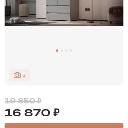
3
19 850 ₽
16 870 ₽