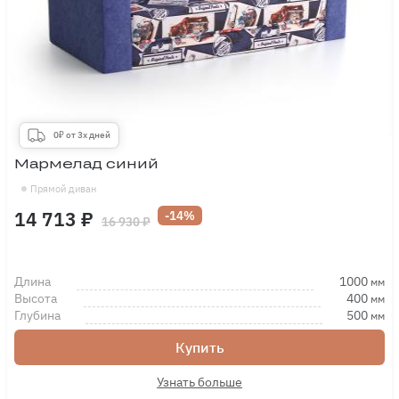
0₽ от 3х дней
Мармелад синий
Прямой диван
14 713 ₽
-14%
16 930 ₽
Длина
1000
мм
Высота
400
мм
Глубина
500
мм
Купить
Узнать больше