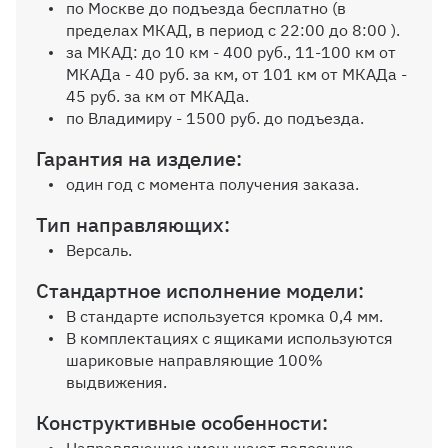
по Москве до подъезда бесплатно (в
Корпус в цвете Клен,
пределах МКАД, в период с 22:00 до 8:00 ).
фасады МДФ Бархат
за МКАД: до 10 км - 400 руб., 11-100 км от
Фраппучино, профиль
МКАДа - 40 руб. за км, от 101 км от МКАДа -
Золото матовое С-типа
45 руб. за км от МКАДа.
(Аристо)
по Владимиру - 1500 руб. до подъезда.
0 ₽
Гарантия на изделие:
один год с момента получения заказа.
Внутр. выдвижной ящик на
роликовых направляющих, без
Тип направляющих:
ручек
Версаль.
Стандартное исполнение модели:
В стандарте используется кромка 0,4 мм.
В комплектациях с ящиками используются
шариковые направляющие 100%
Пантограф
выдвижения.
Конструктивные особенности: