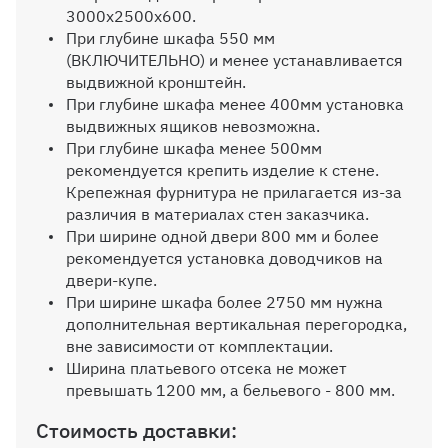
Фасад МДФ
3000х2500х600.
При глубине шкафа 550 мм
(ВКЛЮЧИТЕЛЬНО) и менее устанавливается
Выбрать
выдвижной кронштейн.
При глубине шкафа менее 400мм установка
выдвижных ящиков невозможна.
При глубине шкафа менее 500мм
Выбор кромки
рекомендуется крепить изделие к стене.
Крепежная фурнитура не прилагается из-за
Выбрать
различия в материалах стен заказчика.
При ширине одной двери 800 мм и более
рекомендуется установка доводчиков на
двери-купе.
При ширине шкафа более 2750 мм нужна
Угловой элемент
дополнительная вертикальная перегородка,
вне зависимости от комплектации.
Выбрать
Ширина платьевого отсека не может
превышать 1200 мм, а бельевого - 800 мм.
Стоимость доставки:
Материалы как на
фотографии: Фото 1