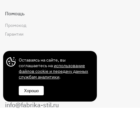
Помощь
Промокод
Гарантии
Контакты
Оставаясь на сайте, вы
соглашаетесь на
использование
файлов cookie и передачу данных
службам аналитики
.
+7 (499) 372-43-72
Хорошо
8 (800) 350-14-70
info@fabrika-stil.ru
Перезвоните мне
Без выходных с 10:00 до 22:00