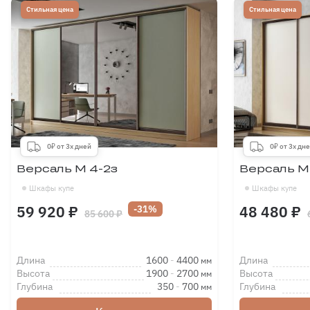
Стильная цена
Стильная цена
Лента отбойник (щетки)
комплект на шкаф
600 ₽
Сетка для обуви
0₽ от 3х дней
0₽ от 3х дн
Версаль М 4-2з
Версаль М
Шкафы купе
Шкафы купе
59 920 ₽
48 480 ₽
-31%
85 600 ₽
Комплект доводчиков для
дверей купе (комплект на
2-ве двери)
Длина
1600
-
4400
Длина
мм
Высота
1900
-
2700
Высота
мм
4600 ₽
Глубина
350
-
700
Глубина
мм