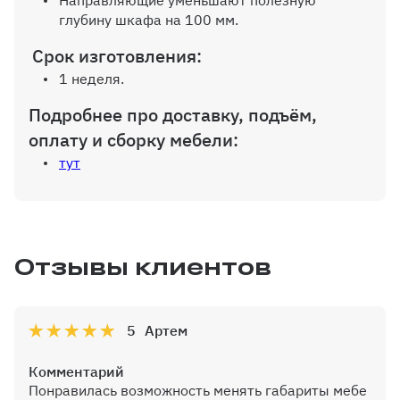
Направляющие уменьшают полезную
глубину шкафа на 100 мм.
Срок изготовления:
Внутр. выдвижной ящик на
1 неделя.
шариков. направляющих (100%
Подробнее про доставку, подъём,
выдвижения), без ручек
оплату и сборку мебели:
тут
Дополнительная вертикальная
перегородка
Отзывы клиентов
5
Артем
Дополнительная полка до 600 мм
Комментарий
Понравилась возможность менять габариты мебе